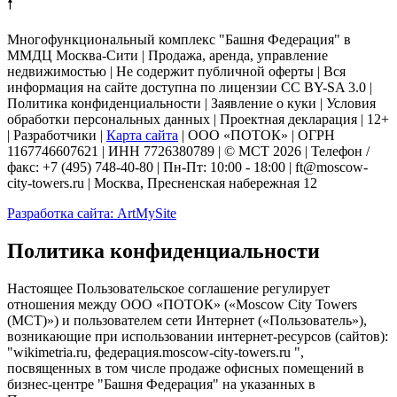
🠕
Многофункциональный комплекс "Башня Федерация" в
ММДЦ Москва-Сити | Продажа, аренда, управление
недвижимостью |
Не содержит публичной оферты
| Вся
информация на сайте доступна по лицензии CC BY-SA 3.0 |
Политика конфиденциальности
|
Заявление о куки
| Условия
обработки персональных данных | Проектная декларация | 12+
| Разработчики |
Карта сайта
| ООО «ПОТОК» | ОГРН
1167746607621 | ИНН 7726380789 | © МСТ 2026 | Телефон /
факс: +7 (495) 748-40-80 | Пн-Пт: 10:00 - 18:00 | ft@moscow-
city-towers.ru | Москва, Пресненская набережная 12
Разработка сайта: ArtMySite
Политика конфиденциальности
Настоящее Пользовательское соглашение регулирует
отношения между ООО «ПОТОК» («Moscow City Towers
(МСТ)») и пользователем сети Интернет («Пользователь»),
возникающие при использовании интернет-ресурсов (сайтов):
"wikimetria.ru, федерация.moscow-city-towers.ru ",
посвященных в том числе продаже офисных помещений в
бизнес-центре "Башня Федерация" на указанных в