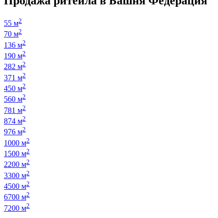
Продажа ритейла в Башня Федерация
2
55 м
2
70 м
2
136 м
2
190 м
2
282 м
2
371 м
2
450 м
2
560 м
2
781 м
2
874 м
2
976 м
2
1000 м
2
1500 м
2
2200 м
2
3300 м
2
4500 м
2
6700 м
2
7200 м