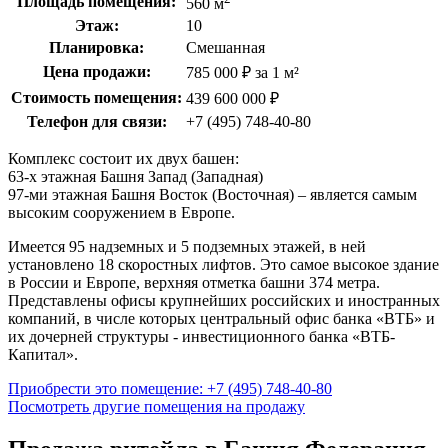
Площадь помещения:
560 м
Этаж:
10
Планировка:
Смешанная
Цена продажи:
785 000 ₽ за 1 м²
Стоимость помещения:
439 600 000 ₽
Телефон для связи:
+7 (495) 748-40-80
Комплекс состоит их двух башен:
63-х этажная Башня Запад (Западная)
97-ми этажная Башня Восток (Восточная) – является самым
высоким сооружением в Европе.
Имеется 95 надземных и 5 подземных этажей, в ней
установлено 18 скоростных лифтов. Это самое высокое здание
в России и Европе, верхняя отметка башни 374 метра.
Представлены офисы крупнейших российских и иностранных
компаний, в числе которых центральный офис банка «ВТБ» и
их дочерней структуры - инвестиционного банка «ВТБ-
Капитал».
Приобрести это помещение: +7 (495) 748-40-80
Посмотреть другие помещения на продажу